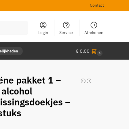
Contact
Zoeken
Login
Service
Afrekenen
€
0,00
gelijkheden
0
ëne pakket 1 –
alcohol
rissingsdoekjes –
stuks