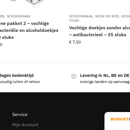
SEN
,
SCHOONMAAK
SCHOONMAAK
,
VOOR OP REIS
,
VOO
THUIS
ne pakket 2 – vochtige
Vochtige doekjes zonder alc
acteriële en alcoholdoekjes
– antibacterieel – 35 stuks
 stuks
€
7,50
0
dagen bedenktijd
Levering in NL, BE en DE
oudig ruilen of retour
overige landen op aanvraag
Service
Mijn Account