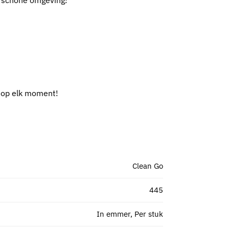
en schone omgeving!
 op elk moment!
Clean Go
445
In emmer, Per stuk