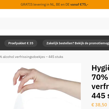
GRATIS levering in NL, BE en DE
vanaf €75,-
Proefpakket € 35
Zakelijk bestellen? Bekijk de promotiemo
% alcohol verfrissingsdoekjes – 445 stuks
Hygi
70% 
verf
445 
€
38,50