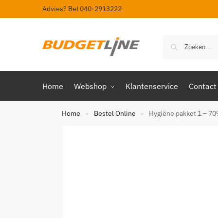
Advies? Bel 040-2913222
Home
Webshop
Klantenservice
Contact
Home
Bestel Online
Hygiëne pakket 1 – 70
»
»