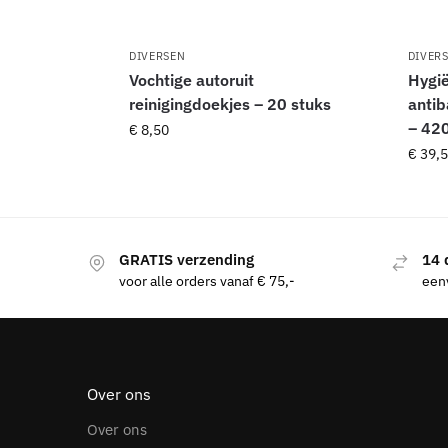
DIVERSEN
DIVER
Vochtige autoruit
Hygië
reinigingdoekjes – 20 stuks
antib
– 420
€
8,50
€
39,5
GRATIS verzending
14 
voor alle orders vanaf € 75,-
eenv
Over ons
Over ons