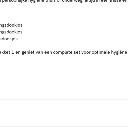
persoonlijke hygiëne thuis of onderweg, altijd in een frisse 
ingsdoekjes
ingsdoekjes
gsdoekjes
kket 1 en geniet van een complete set voor optimale hygiëne