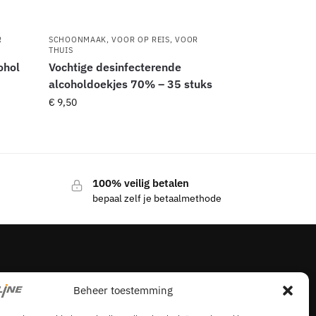
R
SCHOONMAAK
,
VOOR OP REIS
,
VOOR
THUIS
ohol
Vochtige desinfecterende
alcoholdoekjes 70% – 35 stuks
€
9,50
100% veilig betalen
bepaal zelf je betaalmethode
5-sterren reviews
Beheer toestemming
★★★★★