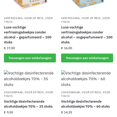
VERFRISSING
,
VOOR OP REIS
,
VOOR
VERFRISSING
,
VOOR OP REIS
,
VOOR
THUIS
THUIS
Luxe vochtige
Luxe vochtige
verfrissingsdoekjes zonder
verfrissingsdoekjes zonder
alcohol – geparfumeerd – 100
alcohol – ongeparfumeerd – 100
stuks
stuks
€
17,00
€
16,00
Toevoegen aan winkelwagen
Toevoegen aan winkelwagen
SCHOONMAAK
,
VOOR OP REIS
,
VOOR
SCHOONMAAK
,
VOOR OP REIS
,
VOOR
THUIS
THUIS
Vochtige desinfecterende
Vochtige desinfecterende
alcoholdoekjes 70% – 35 stuks
alcoholdoekjes 70% – 60 stuks
€
9,50
€
14,25