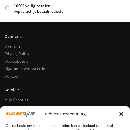
100% veilig betalen
bepaal zelf je betaalmethode
Over ons
Over ons
Privacy Policy
Cookiebeleid
Algemene voorwaarden
Contact
Service
Mijn Account
Klantenservice
Beheer toestemming
Herroepingsrecht
Klachten
Om de beste ervaringen te bieden, gebruiken wij technologieën zoals