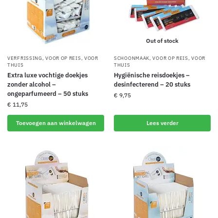
Out of stock
VERFRISSING
,
VOOR OP REIS
,
VOOR
SCHOONMAAK
,
VOOR OP REIS
,
VOOR
THUIS
THUIS
Extra luxe vochtige doekjes
Hygiënische reisdoekjes –
zonder alcohol –
desinfecterend – 20 stuks
ongeparfumeerd – 50 stuks
€
9,75
€
11,75
Toevoegen aan winkelwagen
Lees verder