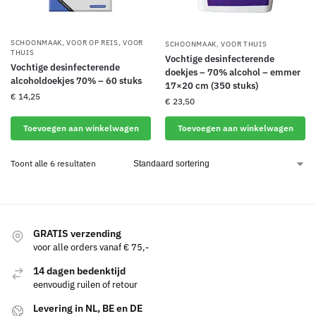
SCHOONMAAK
,
VOOR OP REIS
,
VOOR
SCHOONMAAK
,
VOOR THUIS
THUIS
Vochtige desinfecterende
Vochtige desinfecterende
doekjes – 70% alcohol – emmer
alcoholdoekjes 70% – 60 stuks
17×20 cm (350 stuks)
€
14,25
€
23,50
Toevoegen aan winkelwagen
Toevoegen aan winkelwagen
Toont alle 6 resultaten
GRATIS verzending
voor alle orders vanaf € 75,-
14 dagen bedenktijd
eenvoudig ruilen of retour
Levering in NL, BE en DE