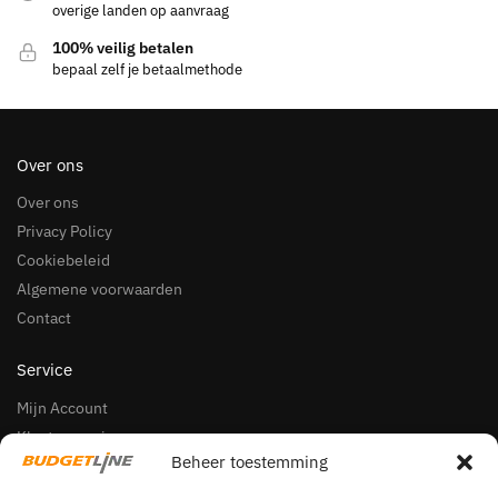
overige landen op aanvraag
100% veilig betalen
bepaal zelf je betaalmethode
Over ons
Over ons
Privacy Policy
Cookiebeleid
Algemene voorwaarden
Contact
Service
Mijn Account
Klantenservice
Beheer toestemming
Herroepingsrecht
Klachten